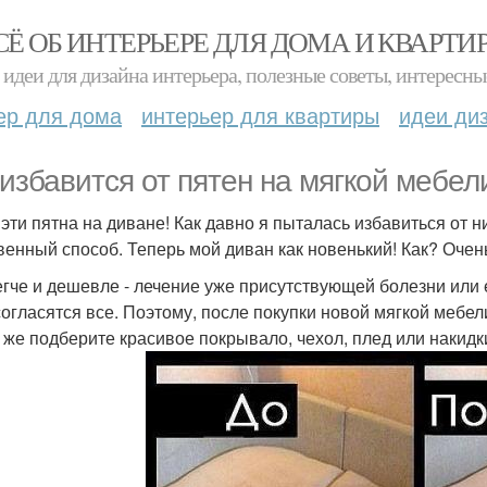
СЁ ОБ ИНТЕРЬЕРЕ ДЛЯ ДОМА И КВАРТИ
идеи для дизайна интерьера, полезные советы, интересны
ер для дома
интерьер для квартиры
идеи ди
 избавится от пятен на мягкой мебел
 эти пятна на диване! Как давно я пыталась избавиться от 
венный способ. Теперь мой диван как новенький! Как? Очен
егче и дешевле - лечение уже присутствующей болезни или
согласятся все. Поэтому, после покупки новой мягкой мебел
 же подберите красивое покрывало, чехол, плед или накид