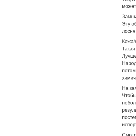
может
Замша
Эту о
лосня
Кожа/
Такая
Лучше
Народ
потом
химич
На за
Чтобы
небол
резул
посте
испор
Смотр