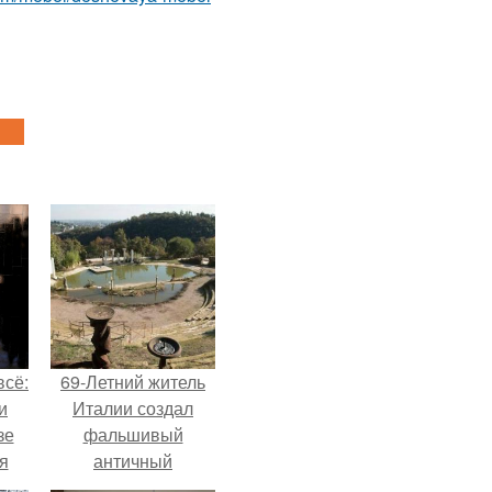
всё:
69-Летний житель
и
Италии создал
зе
фальшивый
я
античный
ки
амфитеатр и