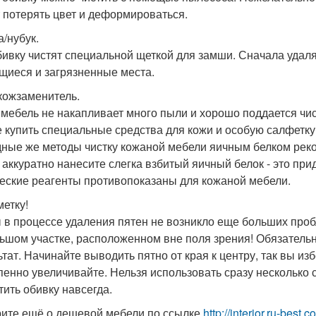
 потерять цвет и деформироваться.
/нубук.
бивку чистят специальной щеткой для замши. Сначала удал
щиеся и загрязненные места.
кожзаменитель.
 мебель не накапливает много пыли и хорошо поддается чис
 купить специальные средства для кожи и особую салфетку
ные же методы чистку кожаной мебели яичным белком реко
 аккуратно нанесите слегка взбитый яичный белок - это при
еские реагенты противопоказаны для кожаной мебели.
метку!
 в процессе удаления пятен не возникло еще больших проб
ьшом участке, расположенном вне поля зрения! Обязательн
ьтат. Начинайте выводить пятно от края к центру, так вы и
пенно увеличивайте. Нельзя использовать сразу несколько с
тить обивку навсегда.
ите ещё о дешевой мебели по ссылке
http://interior.ru-bes