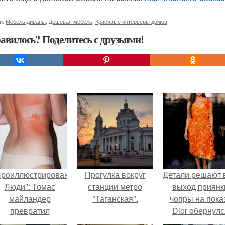
и:
Мебель диваны
,
Дешевая мебель
,
Красивые интерьеры домов
авилось? Поделитесь с друзьями!
Проиллюстрированные
Прогулка вокруг
Детали решают 
Люди": Томас
станции метро
выход приянк
майландер
"Таганская".
чопры на пока
превратил
Dior обернулс
олнечные ожоги в
шквалом крити