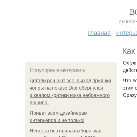
В
лучшие 
главная
интерь
Как
Ох уж
дейст
Популярные материалы
Что л
Детали решают всё: выход приянки
этим 
чопры на показе Dior обернулся
Сразу
шквалом критики из-за небрежного
пошива.
Привет всем дизайнерам
интерьеров и не только!
Невеста без права выбора: как