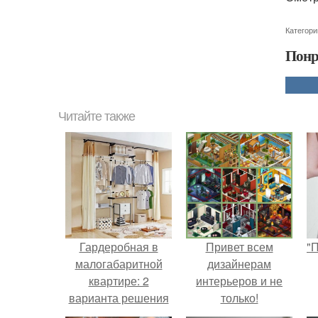
Категори
Понр
Читайте также
Гардеробная в
Привет всем
"
малогабаритной
дизайнерам
квартире: 2
интерьеров и не
варианта решения
только!
нелегкой задачи.
с