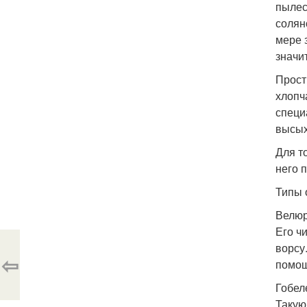
пылес
солян
мере 
значи
Прост
хлопч
специ
высых
Для т
него 
Типы 
Велюр
Его ч
ворсу
⇦
помощ
Гобел
Такую