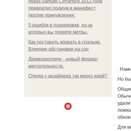
показ Samuel Cirnansck 2012 года
превратил подиум в манифест
против принуждения.
5 ошибок в планировке, из-за
которых вы теряете метры.
Как поставить кровать в спальне.
Влияние обстановки на сон
Дримскроллинг - новый формат
мечтательности.
. Нам
Откуда у дизайнера так много идей?
Но бы
Общие
Обычн
удали
ложка
обнови
Для в