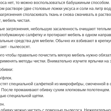
оса нет, то можно воспользоваться бабушкиным способом. 
ом растворе (две столовые ложки уксуса и соли на литр вод
загрязнения споласкивать ткань и снова смачивать в раствор
т, мебель чистая.
ые загрязнения, небольшую засаленность очищают теплы
атобумажную салфетку и протирают мебель в одном направ
альные средства для мебели. Обычно их взбивают в крепкую
ает - пылесосят.
ого чтобы правильно почистить мягкую мебель нужно обязат
применять методы чистки. Внимательно изучите ярлычки на э
обивки:
/флок.
истят специальной салфеткой из микрофибры, смоченной в 
. После промакивают обивку сухим хлопковым полотенцем. 
ью специальной щетки.
ен.
 обивку можно чистить с помощью пылесоса. Нежелательно 