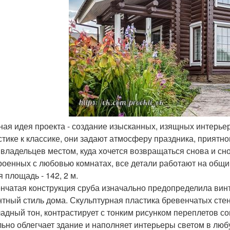
вная идея проекта - создание изысканных, изящных интерь
стике к классике, они задают атмосферу праздника, приятн
 владельцев местом, куда хочется возвращаться снова и сн
роенных с любовью комнатах, все детали работают на общи
 площадь - 142, 2 м.
нчатая конструкция сруба изначально предопределила винт
нтный стиль дома. Скульптурная пластика бревенчатых ст
адный тон, контрастирует с тонким рисунком переплетов 
льно облегчает здание и наполняет интерьеры светом в лю