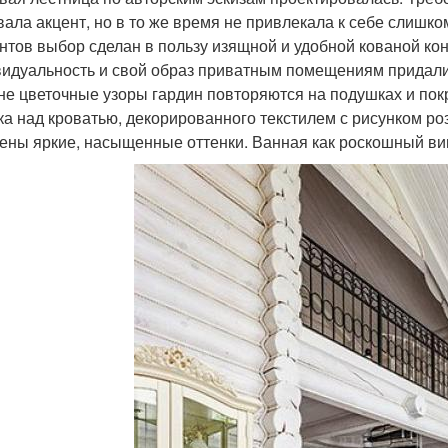
вала акцент, но в то же время не привлекала к себе слишк
нтов выбор сделан в пользу изящной и удобной кованой ко
идуальность и свой образ приватным помещениям придали 
не цветочные узоры гардин повторяются на подушках и покр
ка над кроватью, декорированного текстилем с рисунком ро
ены яркие, насыщенные оттенки. Ванная как роскошный в