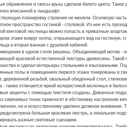
ые обрамления и свесы крыш сделали белого цвета. Такое 
ично вписанной в ландшафт.
твующую планировку строения не меняли. Основную часть
тное пространство гостиной - столовой. Из нее есть проход 
ой винтовой лестницы можно попасть в приватные апартам
ором этаже вокруг холла, открывающего вид на гостиную, с
льца и вторая ванная с душевой кабиной.
омещения в одном стиле решены. Объединяющий мотив - по
ающей красивой естественной текстуры древесины. Такой
ранство и сделал интерьеры стильными и изысканными. П
янные полы в помещениях первого этажа тонированы в свет
с деревянной резьбой, овальный обеденный стол, стилизов
а - также отличается яркой колористикой молочных и белос
вые акценты с помощью текстиля созданы. Диванные подуш
х сиреневых тонах привносят в обстановку настроение веч
твенное, но и искусственному уделено должное внимание. Т
предусмотрена большая красивая люстра, а локальная подс
ировать разные световые сценарии.
вая лестница по авторским эскизам проектировалась. Треб