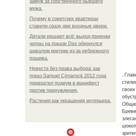
замуж за собственного бывшего
мужа.
Почему в советских квартирах
ставили сразу две входные двери.
Детали решают всё: выход приянки
чопры на показе Dior обернулся
шквалом критики из-за небрежного
пошива.
Невеста без права выбора: как
. Гла
показ Samuel Cirnansck 2012 года
стили
превратил подиум в манифест
своих
против принуждения.
обуст
Растения как украшения интерьера.
Общая
Бреве
элега
шокол
зрите