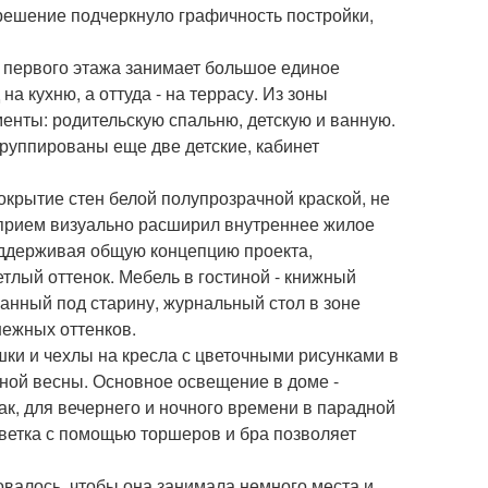
решение подчеркнуло графичность постройки,
 первого этажа занимает большое единое
на кухню, а оттуда - на террасу. Из зоны
енты: родительскую спальню, детскую и ванную.
группированы еще две детские, кабинет
крытие стен белой полупрозрачной краской, не
 прием визуально расширил внутреннее жилое
оддерживая общую концепцию проекта,
лый оттенок. Мебель в гостиной - книжный
анный под старину, журнальный стол в зоне
нежных оттенков.
ки и чехлы на кресла с цветочными рисунками в
ной весны. Основное освещение в доме -
ак, для вечернего и ночного времени в парадной
ветка с помощью торшеров и бра позволяет
овалось, чтобы она занимала немного места и