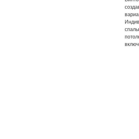
созда
вариа
Индив
спаль
потол
включ