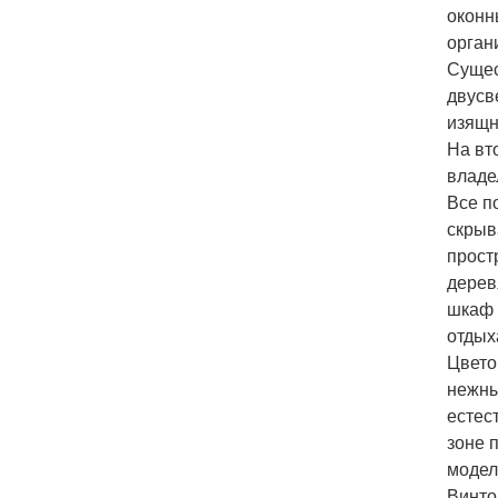
оконн
орган
Сущес
двусве
изящн
На вт
владе
Все п
скрыв
прост
дерев
шкаф 
отдых
Цвето
нежны
естес
зоне 
модел
Винто