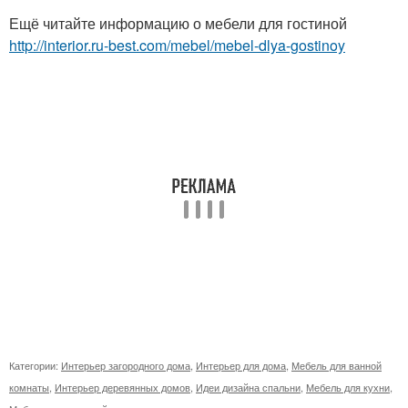
Ещё читайте информацию о мебели для гостиной
http://interior.ru-best.com/mebel/mebel-dlya-gostinoy
Категории:
Интерьер загородного дома
,
Интерьер для дома
,
Мебель для ванной
комнаты
,
Интерьер деревянных домов
,
Идеи дизайна спальни
,
Мебель для кухни
,