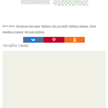
Категории:
Интерьер для дома
,
Мебель для гостиной
,
Мебель диваны
,
Идеи
дизайна спальни
,
Детская мебель
Читайте также
Ремонт своими руками: образец светлого интерьера
квартиры в скандинавском стиле.