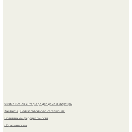
"Проиллюстрированные Люди": Томас майландер
превратил солнечные ожоги в арт - объект.
Детали решают всё: выход приянки чопры на показе Dior
обернулся шквалом критики из-за небрежного пошива.
© 2026 Всё об интерьере для дома и квартиры
Контакты
Пользовательское соглашение
Политика конфидециальности
Обратная связь