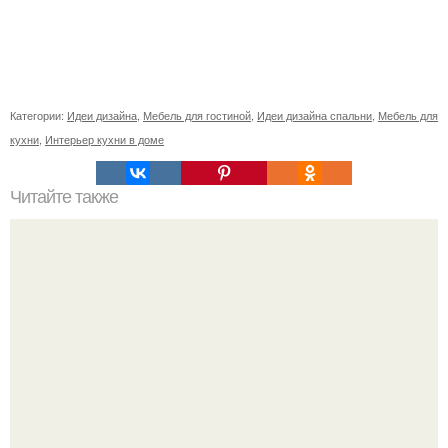
Категории:
Идеи дизайна
,
Мебель для гостиной
,
Идеи дизайна спальни
,
Мебель для
кухни
,
Интерьер кухни в доме
Читайте также
Васту по цветам. Секреты васту: цветовая гамма для
комнат.