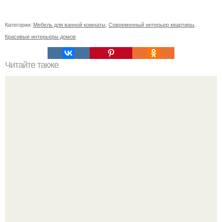
Категории:
Мебель для ванной комнаты
,
Современный интерьер квартиры
,
Красивые интерьеры домов
Читайте также
Картины в офис по Фен-Шуй. Фэн-шуй в офисе