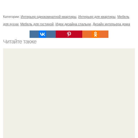
Категории:
Интерьер однокомнатной квартиры
,
Интерьер для квартиры
,
Мебель
для кухни
,
Мебель для гостиной
,
Идеи дизайна спальни
,
Дизайн интерьера дома
Читайте также
Шкаф купе в прихожую с обувницей. Закрытые модели