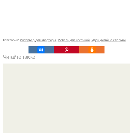
Категории:
Интерьер для квартиры
,
Мебель для гостиной
,
Идеи дизайна спальни
Читайте также
Яркий дизайн интерьера квартиры в таунхаусе в
Торонто, Канада.