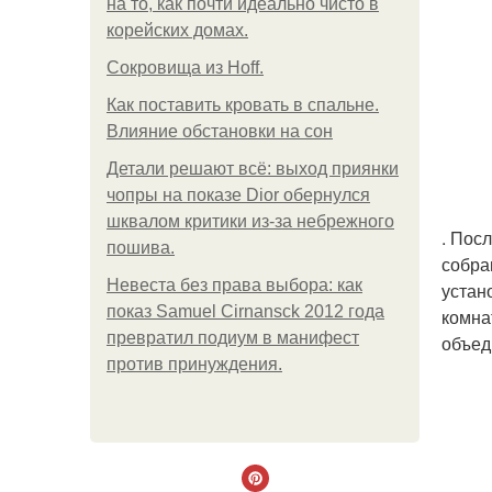
на то, как почти идеально чисто в
корейских домах.
Сокровища из Hoff.
Как поставить кровать в спальне.
Влияние обстановки на сон
Детали решают всё: выход приянки
чопры на показе Dior обернулся
шквалом критики из-за небрежного
. Пос
пошива.
собра
Невеста без права выбора: как
устан
показ Samuel Cirnansck 2012 года
комна
превратил подиум в манифест
объед
против принуждения.