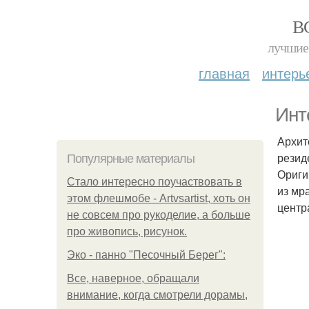
В
лучшие 
главная
интерь
Инт
Архит
резид
Популярные материалы
Ориги
Стало интересно поучаствовать в
из мр
этом флешмобе - Artvsartist, хоть он
центр
не совсем про рукоделие, а больше
про живопись, рисунок.
Эко - панно "Песочный Берег":
Все, наверное, обращали
внимание, когда смотрели дорамы,