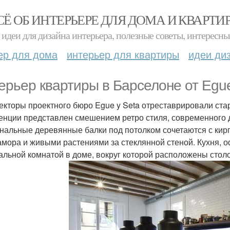
СЁ ОБ ИНТЕРЬЕРЕ ДЛЯ ДОМА И КВАРТИ
идеи для дизайна интерьера, полезные советы, интересны
ер для дома
интерьер для квартиры
идеи ди
ерьер квартиры в Барселоне от Egue
екторы проектного бюро Egue y Seta отреставрировали ста
енции представлен смешением ретро стиля, современного 
нальные деревянные балки под потолком сочетаются с кир
амора и живыми растениями за стеклянной стеной. Кухня, 
альной комнатой в доме, вокруг которой расположены столо