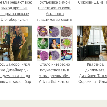
етали решают всё:
Установка зимой
Сокровища из Ho
выход приянки
пластиковых окон.
чопры на показе
Установка
Dior обернулся
пластиковых окон в
шквалом критики
зимнее время года
из-за небрежного
пошива.
"Ух, Заморочился
Стало интересно
Квартира
же Дизайнер", -
поучаствовать в
дипломата.
подумала я, когда
этом флешмобе -
Дизайнер Тать
ашла в кафе - бар
Artvsartist, хоть он
Сорокина - Иль
"слезы березы".
не совсем про
создала
рукоделие, а
классически
больше про
интерьер дл
живопись, рисунок.
возрастной пар