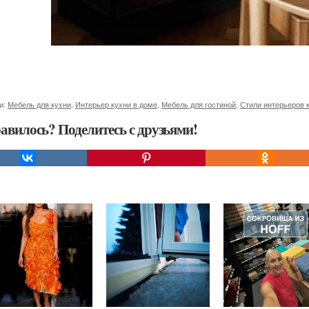
и:
Мебель для кухни
,
Интерьер кухни в доме
,
Мебель для гостиной
,
Стили интерьеров 
авилось? Поделитесь с друзьями!