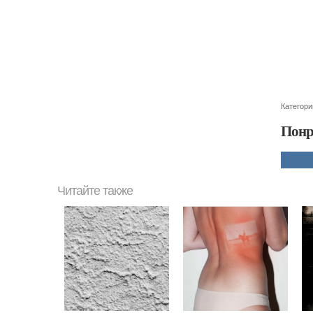
Категори
Понр
Читайте также