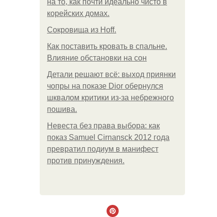
на то, как почти идеально чисто в
корейских домах.
Сокровища из Hoff.
Как поставить кровать в спальне.
Влияние обстановки на сон
Детали решают всё: выход приянки
чопры на показе Dior обернулся
шквалом критики из-за небрежного
пошива.
Невеста без права выбора: как
показ Samuel Cirnansck 2012 года
превратил подиум в манифест
против принуждения.