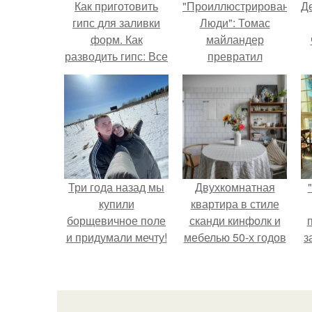
Как приготовить
"Проиллюстрированные
Д
гипс для заливки
Люди": Томас
форм. Как
майландер
разводить гипс: Все
превратил
о приготовлении
солнечные ожоги в
идеального
арт - объект.
раствора
Три года назад мы
Двухкомнатная
купили
квартира в стиле
борщевичное поле
сканди кинфолк и
и придумали мечту!
мебелью 50-х годов
з
в высотке на
котельнической.