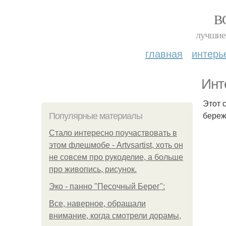
В
лучшие 
главная
интерь
Инт
Этот 
береж
Популярные материалы
Стало интересно поучаствовать в
этом флешмобе - Artvsartist, хоть он
не совсем про рукоделие, а больше
про живопись, рисунок.
Эко - панно "Песочный Берег":
Все, наверное, обращали
внимание, когда смотрели дорамы,