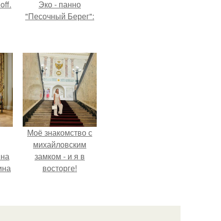
ff.
Эко - панно
"Песочный Берег":
Моё знакомство с
михайловским
яна
замком - и я в
ина
восторге!
й
я
ы в