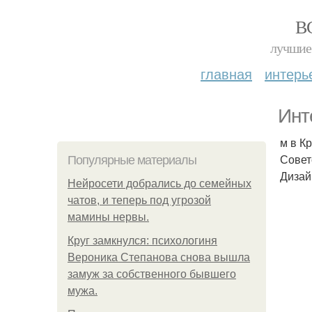
В
лучшие 
главная
интерь
Инт
м в К
Совет
Популярные материалы
Дизай
Нейросети добрались до семейных
чатов, и теперь под угрозой
мамины нервы.
Круг замкнулся: психологиня
Вероника Степанова снова вышла
замуж за собственного бывшего
мужа.