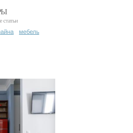
РЫ
е статьи
зайна
мебель