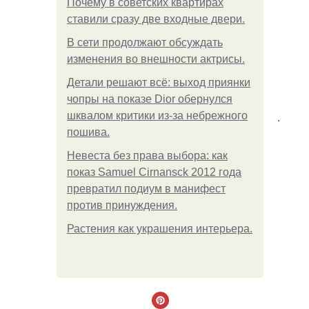
Почему в советских квартирах
ставили сразу две входные двери.
В сети продолжают обсуждать
изменения во внешности актрисы.
Детали решают всё: выход приянки
чопры на показе Dior обернулся
.
шквалом критики из-за небрежного
пошива.
Невеста без права выбора: как
показ Samuel Cirnansck 2012 года
превратил подиум в манифест
против принуждения.
Растения как украшения интерьера.