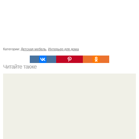
Категории:
Детская мебель
,
Интерьер для дома
Читайте также
Сколько сохнут обои на флизелиновой основе после
поклейки. Когда высохнет клей?