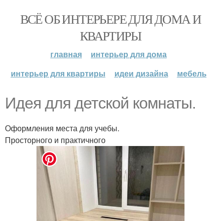
ВСЁ ОБ ИНТЕРЬЕРЕ ДЛЯ ДОМА И
КВАРТИРЫ
главная
интерьер для дома
интерьер для квартиры
идеи дизайна
мебель
Идея для детской комнаты.
Оформления места для учебы.
Просторного и практичного