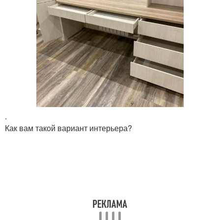
.
Как вам такой вариант интерьера?