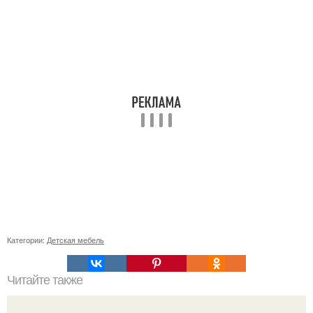
Категории:
Детская мебель
Читайте также