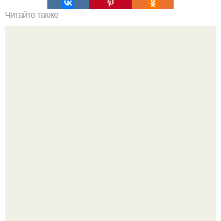
Читайте также
Дизайн интерьера: ванная комната и туалет.
Визуализация квартиры в ЖК "Булычев".