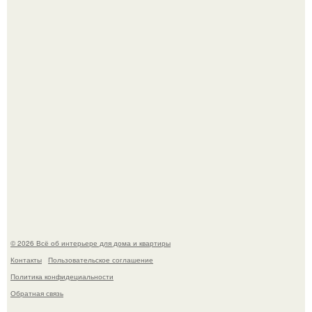
Откуда у дизайнера так много идей?
Привет всем дизайнерам интерьеров и не только!
© 2026 Всё об интерьере для дома и квартиры
Контакты
Пользовательское соглашение
Политика конфидециальности
Обратная связь