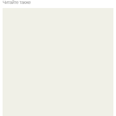
Читайте также
Мебель в стиле лофт для гостиной.
В этом просторном пентхаусе с шестью спальнями
Александр Бирман живет со своей семьей.