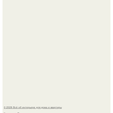
Детали решают всё: выход приянки чопры на показе Dior
обернулся шквалом критики из-за небрежного пошива.
Невеста без права выбора: как показ Samuel Cirnansck
2012 года превратил подиум в манифест против
принуждения.
© 2026 Всё об интерьере для дома и квартиры