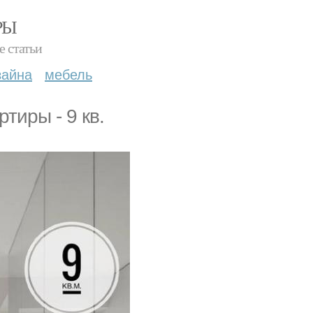
РЫ
е статьи
зайна
мебель
тиры - 9 кв.