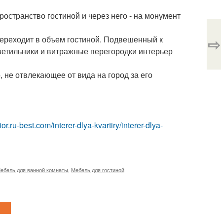
остранство гостиной и через него - на монумент
⇨
переходит в объем гостиной. Подвешенный к
ветильники и витражные перегородки интерьер
 не отвлекающее от вида на город за его
rior.ru-best.com/interer-dlya-kvartiry/interer-dlya-
ебель для ванной комнаты
,
Мебель для гостиной