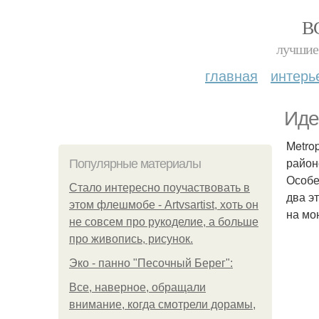
В
лучшие 
главная
интерь
Иде
Metro
район
Популярные материалы
Особе
Стало интересно поучаствовать в
два э
этом флешмобе - Artvsartist, хоть он
на мо
не совсем про рукоделие, а больше
про живопись, рисунок.
Эко - панно "Песочный Берег":
Все, наверное, обращали
внимание, когда смотрели дорамы,