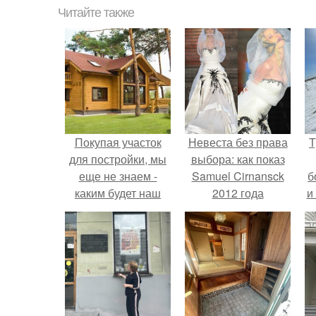
Читайте также
Покупая участок
Невеста без права
Т
для постройки, мы
выбора: как показ
еще не знаем -
Samuel Cirnansck
б
каким будет наш
2012 года
и
дом.
превратил подиум
в манифест против
принуждения.