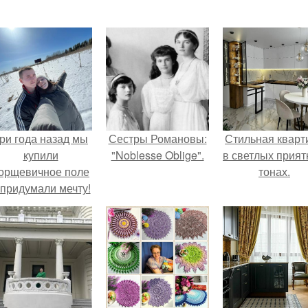
ри года назад мы
Сестры Романовы:
Стильная кварт
купили
"Noblesse Oblige".
в светлых прия
орщевичное поле
тонах.
 придумали мечту!