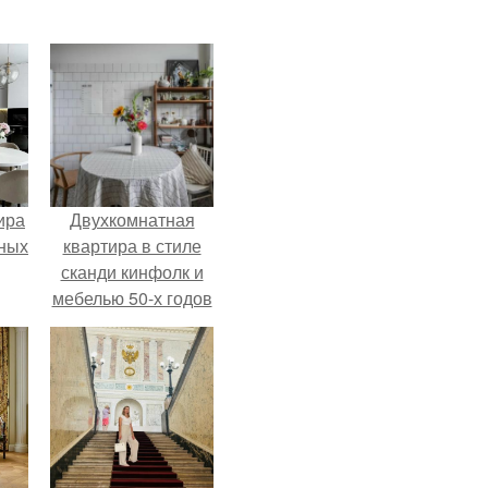
ира
Двухкомнатная
тных
квартира в стиле
сканди кинфолк и
мебелью 50-х годов
в высотке на
котельнической.