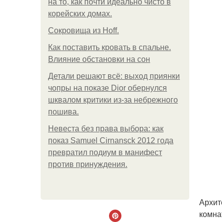
на то, как почти идеально чисто в
корейских домах.
Сокровища из Hoff.
Как поставить кровать в спальне.
Влияние обстановки на сон
Детали решают всё: выход приянки
чопры на показе Dior обернулся
шквалом критики из-за небрежного
пошива.
Невеста без права выбора: как
показ Samuel Cirnansck 2012 года
превратил подиум в манифест
против принуждения.
Архит
комна