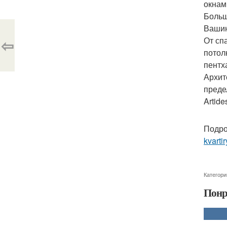
окнам
Больш
Вашин
⇦
От сп
потол
пентх
Архит
преде
Artide
Подро
kvartir
Категори
Понр