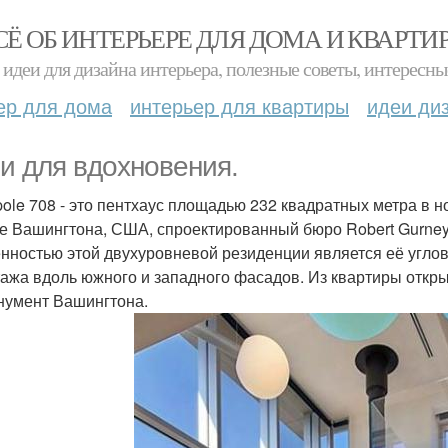
СЁ ОБ ИНТЕРЬЕРЕ ДЛЯ ДОМА И КВАРТИ
идеи для дизайна интерьера, полезные советы, интересны
ер для дома
интерьер для квартиры
идеи ди
и для вдохновения.
pole 708 - это пентхаус площадью 232 квадратных метра в
е Вашингтона, США, спроектированный бюро Robert Gurney Arc
нностью этой двухуровневой резиденции является её угло
тажа вдоль южного и западного фасадов. Из квартиры откры
нумент Вашингтона.