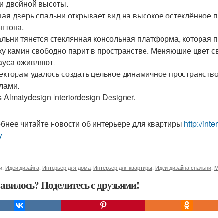
и двойной высоты.
ая дверь спальни открывает вид на высокое остеклённое пр
гтона.
альни тянется стеклянная консольная платформа, которая 
ку камин свободно парит в пространстве. Меняющие цвет с
ауса оживляют.
екторам удалось создать цельное динамичное пространство,
лами.
s Almatydesign Interiordesign Designer.
бнее читайте новости об интерьере для квартиры
http://inte
y
и:
Идеи дизайна
,
Интерьер для дома
,
Интерьер для квартиры
,
Идеи дизайна спальни
,
М
авилось? Поделитесь с друзьями!