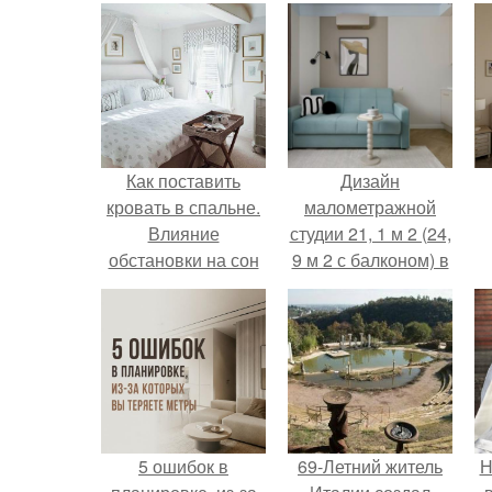
Как поставить
Дизайн
кровать в спальне.
малометражной
Влияние
студии 21, 1 м 2 (24,
обстановки на сон
9 м 2 с балконом) в
Краснодаре.
5 ошибок в
69-Летний житель
Н