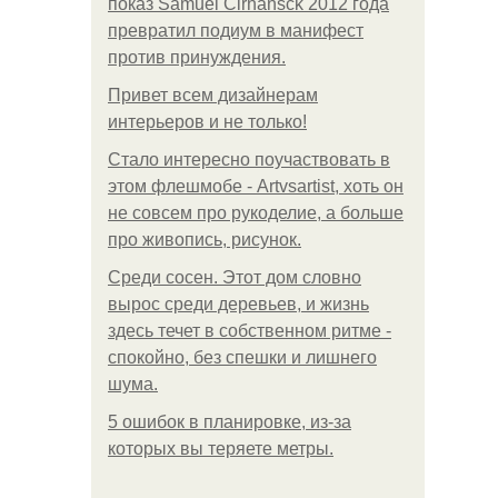
показ Samuel Cirnansck 2012 года
превратил подиум в манифест
против принуждения.
Привет всем дизайнерам
интерьеров и не только!
Стало интересно поучаствовать в
этом флешмобе - Artvsartist, хоть он
не совсем про рукоделие, а больше
про живопись, рисунок.
Среди сосен. Этот дом словно
вырос среди деревьев, и жизнь
здесь течет в собственном ритме -
спокойно, без спешки и лишнего
шума.
5 ошибок в планировке, из-за
которых вы теряете метры.