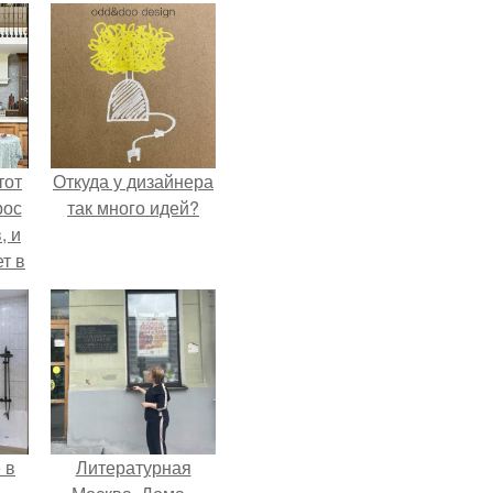
тот
Откуда у дизайнера
рос
так много идей?
, и
ет в
тме
з
его
 в
Литературная