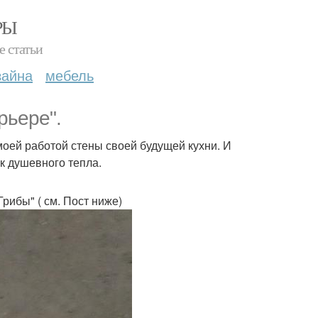
РЫ
е статьи
зайна
мебель
рьере".
моей работой стены своей будущей кухни. И
к душевного тепла.
Грибы" ( см. Пост ниже)