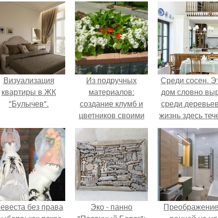
Визуализация
Из подручных
Среди сосен. Э
квартиры в ЖК
материалов:
дом словно вы
"Булычев".
создание клумб и
среди деревьев
цветников своими
жизнь здесь теч
руками
собственном ри
- спокойно, бе
спешки и лишн
шума.
евеста без права
Эко - панно
Преображение