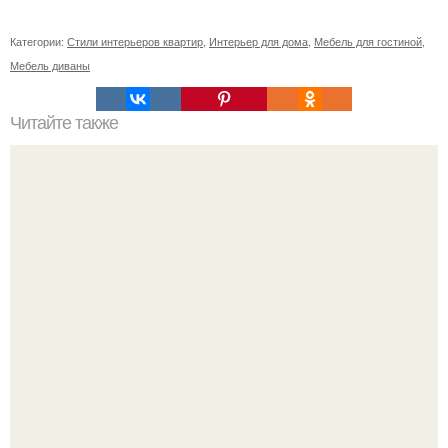
Категории:
Стили интерьеров квартир
,
Интерьер для дома
,
Мебель для гостиной
,
Мебель диваны
Читайте также
Дизайн спальни дск 3 комнатная (спальня без балкона).