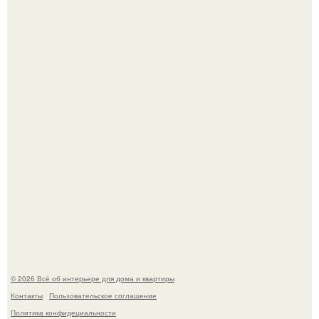
Привет всем дизайнерам интерьеров и не только!
5 ошибок в планировке, из-за которых вы теряете метры.
© 2026 Всё об интерьере для дома и квартиры
Контакты
Пользовательское соглашение
Политика конфидециальности