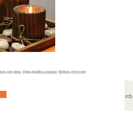
рьер для дома
,
Идеи дизайна спальни
,
Мебель для кухни
⇨