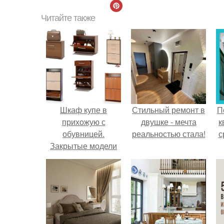
Читайте также
Шкаф купе в
Стильный ремонт в
П
прихожую с
двушке - мечта
к
обувницей.
реальностью стала!
с
Закрытые модели