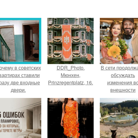
очему в советских
DDR_Photo.
В сети продолж
вартирах ставили
Мюнхен,
обсуждать
разу две входные
Prinzregentplatz, 16.
изменения в
двери.
внешности
актрисы.