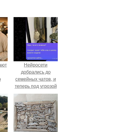
ают
Нейросети
добрались до
о
семейных чатов, и
теперь под угрозой
мамины нервы.