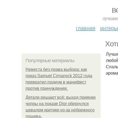
В
лучшие 
главная
интерь
Хот
Лучше
любой
Популярные материалы
Спаль
Невеста без права выбора: как
арома
показ Samuel Cirnansck 2012 года
превратил подиум в манифест
против принуждения.
Детали решают всё: выход приянки
чопры на показе Dior обернулся
шквалом критики из-за небрежного
пошива.