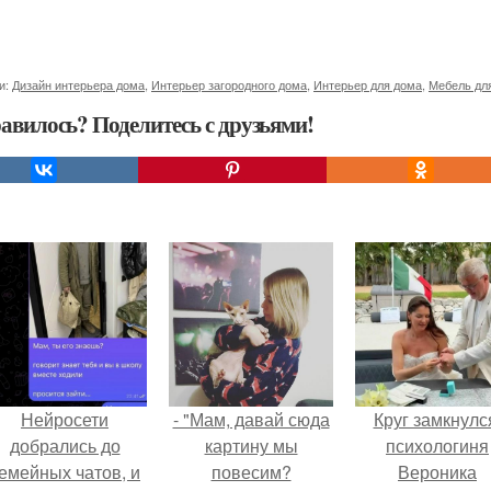
и:
Дизайн интерьера дома
,
Интерьер загородного дома
,
Интерьер для дома
,
Мебель дл
авилось? Поделитесь с друзьями!
Нейросети
- "Мам, давай сюда
Круг замкнулс
добрались до
картину мы
психологиня
емейных чатов, и
повесим?
Вероника