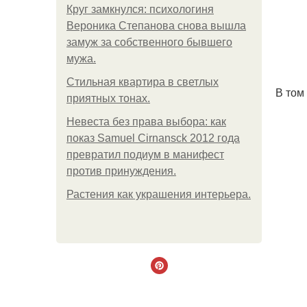
Круг замкнулся: психологиня
Вероника Степанова снова вышла
замуж за собственного бывшего
мужа.
Стильная квартира в светлых
В том 
приятных тонах.
Невеста без права выбора: как
показ Samuel Cirnansck 2012 года
превратил подиум в манифест
против принуждения.
Растения как украшения интерьера.