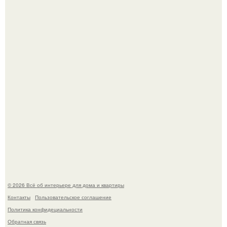
амфитеатр и долгое время успешно выдавал его за
настоящее историческое наследие.
Невеста без права выбора: как показ Samuel Cirnansck
2012 года превратил подиум в манифест против
принуждения.
© 2026 Всё об интерьере для дома и квартиры
Контакты
Пользовательское соглашение
Политика конфидециальности
Обратная связь