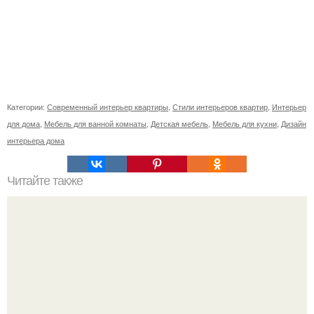
Категории:
Современный интерьер квартиры
,
Стили интерьеров квартир
,
Интерьер
для дома
,
Мебель для ванной комнаты
,
Детская мебель
,
Мебель для кухни
,
Дизайн
интерьера дома
Читайте также
Поделки на Новый год в детский сад 2024.