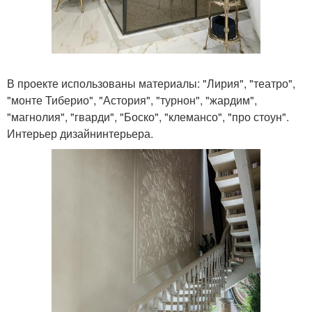
В проекте использованы материалы: "Лирия", "театро",
"монте Тиберио", "Астория", "турнон", "жардим",
"магнолия", "гварди", "Боско", "клемансо", "про стоун".
Интерьер дизайнинтерьера.