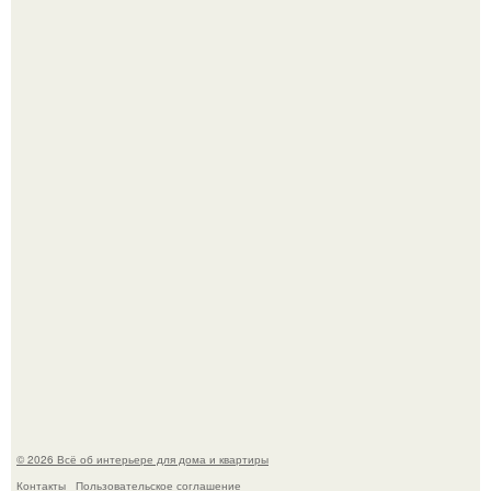
Кёнигсберг. Интерьер дома студенческого братства
"Германия".
Опишите интерьер кухни в 2-3 словах.
© 2026 Всё об интерьере для дома и квартиры
Контакты
Пользовательское соглашение