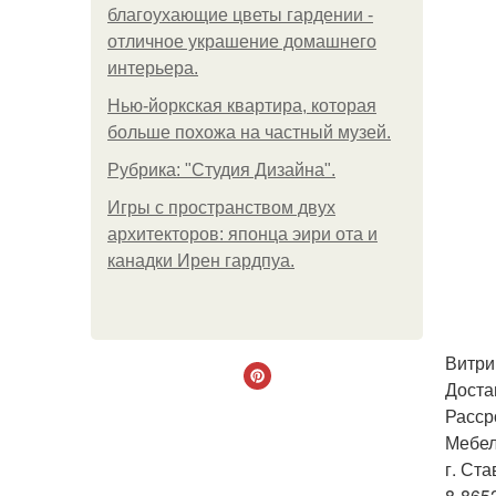
благоухающие цветы гардении -
отличное украшение домашнего
интерьера.
Нью-йоркская квартира, которая
больше похожа на частный музей.
Рубрика: "Студия Дизайна".
Игры с пространством двух
архитекторов: японца эири ота и
канадки Ирен гардпуа.
Витрин
Доста
Расср
Мебел
г. Ста
8-865