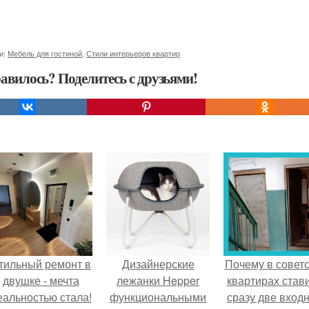
и:
Мебель для гостиной
,
Стили интерьеров квартир
авилось? Поделитесь с друзьями!
тильный ремонт в
Дизайнерские
Почему в советс
двушке - мечта
лежанки Hepper
квартирах став
еальностью стала!
функциональными
сразу две вход