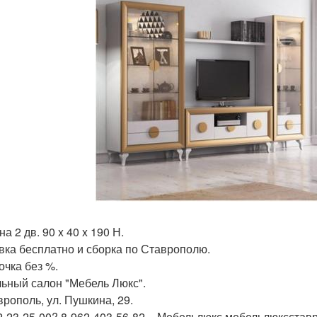
а 2 дв. 90 x 40 x 190 Н.
вка бесплатно и сборка по Ставрополю.
очка без %.
ьный салон "Мебель Люкс".
врополь, ул. Пушкина, 29.
2-23-25-00? 8-962-403-56-82 _ Мебельлюкс мебельлюксстав