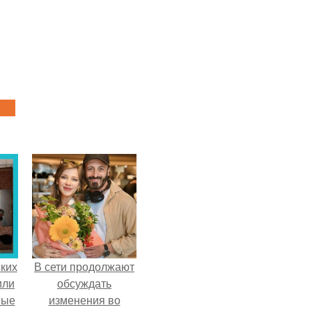
ких
В сети продолжают
или
обсуждать
ные
изменения во