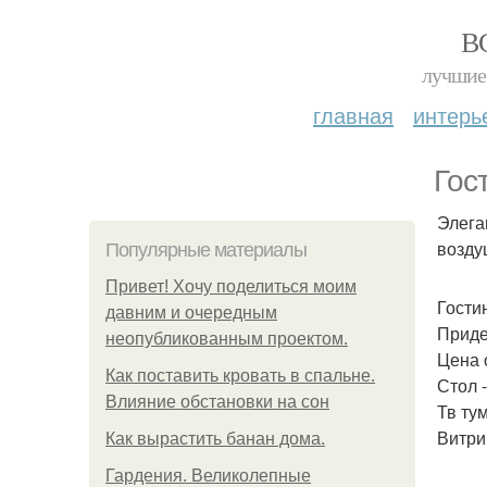
В
лучшие 
главная
интерь
Гос
Элега
возду
Популярные материалы
Привет! Хочу поделиться моим
Гости
давним и очередным
Приде
неопубликованным проектом.
Цена о
Как поставить кровать в спальне.
Стол 
Влияние обстановки на сон
Тв тум
Витрин
Как вырастить банан дома.
Гардения. Великолепные