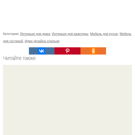
Категории:
Интерьер для дома
,
Интерьер для квартиры
,
Мебель для кухни
,
Мебель
для гостиной
,
Идеи дизайна спальни
Читайте также
Ваза из бутылки. Приступаем к уроку