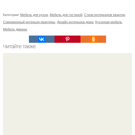
Категории:
Мебель для кухни
,
Мебель для гостиной
,
Стили интерьеров квартир
,
Современный интерьер квартиры
,
Дизайн интерьера дома
,
Кухонная мебель
,
Мебель диваны
Читайте также
"Галс - Девелопмент" рассказал об открытии офиса
продаж комплекса клубных домов de Luxe класса
"Рождественка 8".