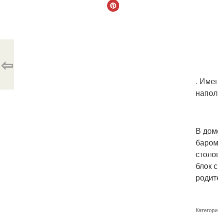
⇦
. Име
напол
В дом
баром
столо
блок 
родит
Категори