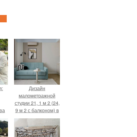
я:
Дизайн
малометражной
студии 21, 1 м 2 (24,
ва
9 м 2 с балконом) в
за
Краснодаре.
о
.