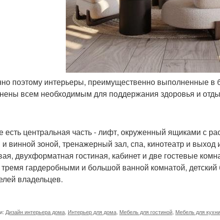
нно поэтому интерьеры, преимущественно выполненные в б
нены всем необходимым для поддержания здоровья и отды
е есть центральная часть - лифт, окруженный ящиками с ра
 и винной зоной, тренажерный зал, спа, кинотеатр и выход
вая, двухформатная гостиная, кабинет и две гостевые ком
с тремя гардеробными и большой ванной комнатой, детский
елей владельцев.
и:
Дизайн интерьера дома
,
Интерьер для дома
,
Мебель для гостиной
,
Мебель для кухн