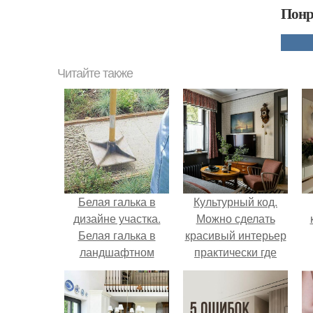
Понр
Читайте также
Белая галька в
Культурный код.
дизайне участка.
Можно сделать
Белая галька в
красивый интерьер
ландшафтном
практически где
дизайне
угодно.