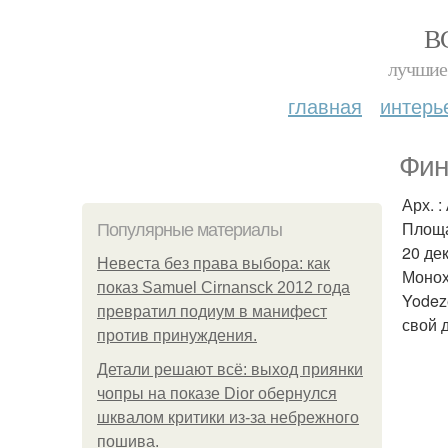
В
лучшие 
главная
интерь
Фин
Арх. 
Площа
Популярные материалы
20 дек
Невеста без права выбора: как
Монох
показ Samuel Cirnansck 2012 года
Yodez
превратил подиум в манифест
свой 
против принуждения.
Детали решают всё: выход приянки
чопры на показе Dior обернулся
шквалом критики из-за небрежного
пошива.