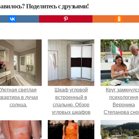
авилось? Поделитесь с друзьями!
Уютная светлая
Шкаф угловой
Круг замкнулс
квартира в лучах
встроенный в
психологиня
солнца.
спальню. Обзор
Вероника
угловых шкафов
Степанова сно
для спальни, и
вышла замуж 
фото
собственног
существующих
бывшего мужа