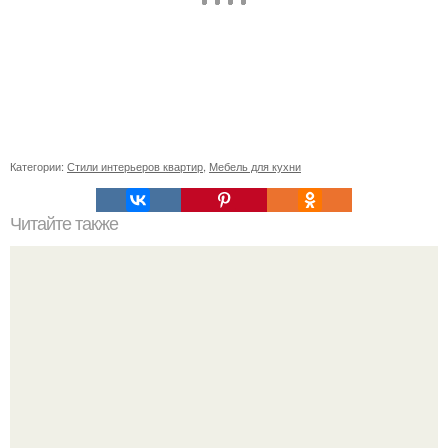
Категории:
Стили интерьеров квартир
,
Мебель для кухни
Читайте также
Как приготовить гипс для заливки форм. Как разводить
гипс: Все о приготовлении идеального раствора