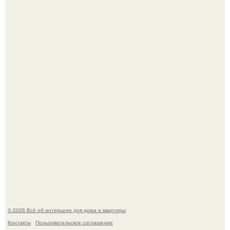
Невеста без права выбора: как показ Samuel Cirnansck
2012 года превратил подиум в манифест против
принуждения.
Эко - панно "Песочный Берег":
© 2026 Всё об интерьере для дома и квартиры
Контакты
Пользовательское соглашение