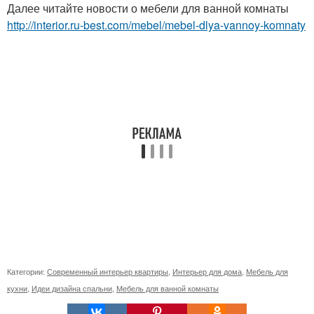
Далее читайте новости о мебели для ванной комнаты
http://interior.ru-best.com/mebel/mebel-dlya-vannoy-komnaty
Категории:
Современный интерьер квартиры
,
Интерьер для дома
,
Мебель для
кухни
,
Идеи дизайна спальни
,
Мебель для ванной комнаты