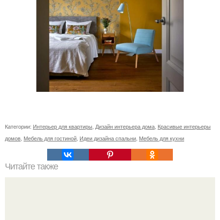
Категории:
Интерьер для квартиры
,
Дизайн интерьера дома
,
Красивые интерьеры
домов
,
Мебель для гостиной
,
Идеи дизайна спальни
,
Мебель для кухни
Читайте также