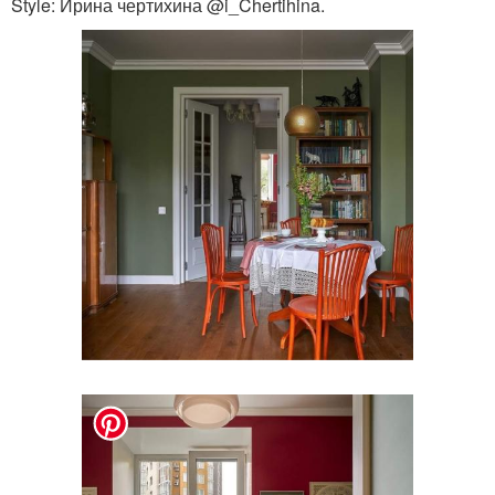
Style: Ирина чертихина @i_Chertihina.