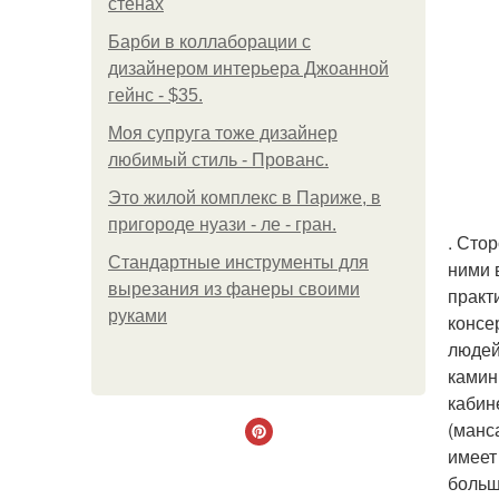
стенах
Барби в коллаборации с
дизайнером интерьера Джоанной
гейнс - $35.
Моя супруга тоже дизайнер
любимый стиль - Прованс.
Это жилой комплекс в Париже, в
пригороде нуази - ле - гран.
. Сто
Стандартные инструменты для
ними 
вырезания из фанеры своими
практ
руками
консе
людей
камин
кабин
(манс
имеет
больш