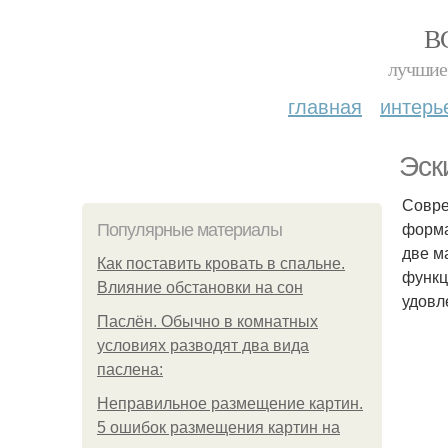
В
лучшие 
главная
интерь
Эск
Совре
форма
Популярные материалы
две м
Как поставить кровать в спальне.
функц
Влияние обстановки на сон
удовл
Паслён. Обычно в комнатных
условиях разводят два вида
паслена:
Неправильное размещение картин.
5 ошибок размещения картин на