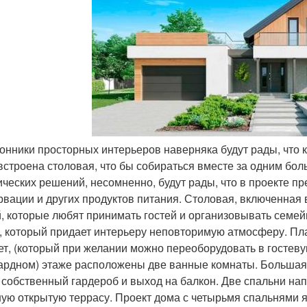
ронники просторных интерьеров наверняка будут рады, что 
встроена столовая, что бы собираться вместе за одним бо
ических решений, несомненно, будут рады, что в проекте п
рвации и других продуктов питания. Столовая, включенная
, которые любят принимать гостей и организовывать семейн
, который придает интерьеру неповторимую атмосферу. Пла
ет, (который при желании можно переоборудовать в гостеву
ардном) этаже расположены две ванные комнаты. Большая 
 собственный гардероб и выход на балкон. Две спальни на
ую открытую террасу. Проект дома с четырьмя спальнями 