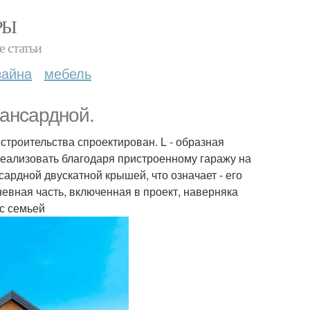
РЫ
е статьи
зайна
мебель
мансардной.
троительства спроектирован. L - образная
еализовать благодаря пристроенному гаражу на
ардной двускатной крышей, что означает - его
евная часть, включенная в проект, наверняка
с семьей