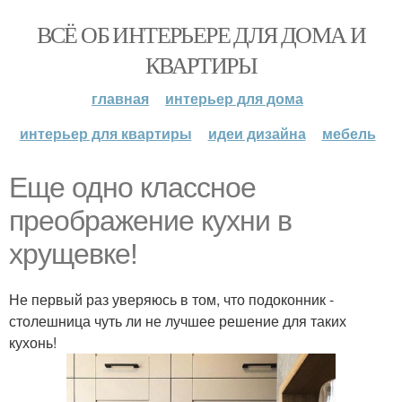
ВСЁ ОБ ИНТЕРЬЕРЕ ДЛЯ ДОМА И
КВАРТИРЫ
главная
интерьер для дома
интерьер для квартиры
идеи дизайна
мебель
Еще одно классное
преображение кухни в
хрущевке!
Не первый раз уверяюсь в том, что подоконник -
столешница чуть ли не лучшее решение для таких
кухонь!