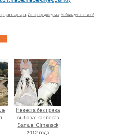
ер для квартиры
,
Интерьер для дома
,
Мебель для гостиной
ель
Невеста без права
л
выбора: как показ
Samuel Cirnansck
2012 года
превратил подиум