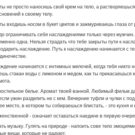
 ты не просто наносишь свой крем на тело, а растворяешь
сновений к своему телу.
 ты входишь носом в букет цветов и зажмуриваешь глаза от
до ограничивать себя наслаждениями только через мужчин.
еменно одна. Нельзя страдать что тебе закрыты пути к насла
подарить наслаждение. Путь к наслаждению начинается с те
одиночестве.
ждение начинается с интимных мелочей, когда тебя никто не
ешь стакан воды с лимоном и медом, как ты прикасаешься 
мота.
постельное белье. Аромат твоей ванной. Любимый фильм да
если ужин разделить не с кем. Вечерние туфли и чулки с по
ее место, в котором ты собираешься блистать, - это кухня и
женственной - означает оставаться наедине в первую очере
ть музыку. Гулять на природе - напоить сове тело эмоци
рые вещи, которые не радуют.