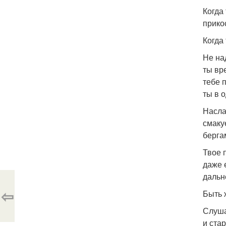
Когда
прико
Когда
Не на
ты вр
тебе 
ты в 
Насла
смаку
берга
Твое 
даже 
дальн
⇦
Быть 
Слуша
и ста