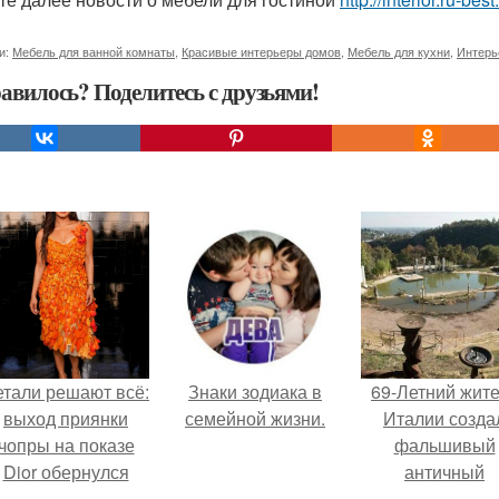
и:
Мебель для ванной комнаты
,
Красивые интерьеры домов
,
Мебель для кухни
,
Интерь
авилось? Поделитесь с друзьями!
етали решают всё:
Знаки зодиака в
69-Летний жит
выход приянки
семейной жизни.
Италии созда
чопры на показе
фальшивый
Dior обернулся
античный
шквалом критики
амфитеатр и