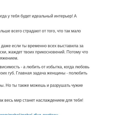
огда у тебя будет идеальный интерьер! А
ше всего страдают от того, что так мало
 И даже если ты временно всех выставила за
ласки, жаждет твоих прикосновений. Потому что
тяжением.
висимость - а любить от избытка, когда любовь
 твоих губ. Главная задача женщины - полюбить
ры. Но ты также можешь и разрушать чужие
ак весь мир станет наслаждением для тебя!
est.com/mebel/mebel-dlya-gostinoy