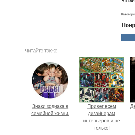
Категори
Понр
Читайте также
Знаки зодиака в
Привет всем
Д
семейной жизни.
дизайнерам
интерьеров и не
только!