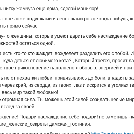
ь нитку жемчуга еще дома, сделай маникюр!
ь свое ложе подушками и лепестками роз не когда-нибудь, к
ить прямо сейчас!
у-то женщины, которые умеют дарить себе наслаждение боль
жностей остаться одной.
а есть кто-то кто жаждет, вожделеет разделить его с тобой.
 - куда деться от любимого кота? , Который трется, просит 
е твое прикосновение наполнено любовью, энергией и при
ь не от нехватки любви, привязываясь до боли, впадая в за
 через край, из сердца, из твоих глаз и искрится в уголках
и весь мир такой любовью!
е огромная сила. Ты можешь этой силой созидать целые ми
 вслед за своей.
ждение! Подари наслаждение себе подари! не заметишь - к
ие_женские_секреты дамская_гостиная.
те далее новости о мебели для гостиной
http://interior.ru-b