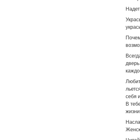
Надет
Украс
украс
Почем
возмо
Всегд
дверь
каждо
Любит
льется
себя 
В теб
жизни
Насла
Женск
Читай