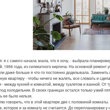
я: я с самого начала знала, что я хочу, - выбрала планировк
й, 1956 года, из силикатного кирпича. На основной ремонт у
или даже больше я что-то постоянно доделывала. Заменить
ную квартиру - чтобы ничего не жалеть, все сломать и сдел
и - между кухней и комнатой, между туалетом и ванной. От ту
под холодильник. В своих границах остался только узкий пя
ть ее было нельзя.
лю говорить, что в этой квартире две с половиной комнаты.
в, которое и за комнату не считается. До перепланировки у 