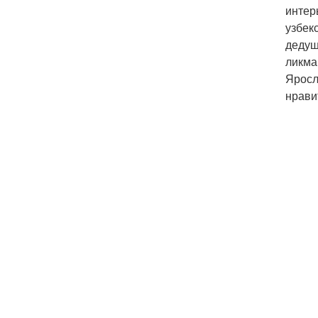
интерь
узбек
дедуш
ликма
Яросл
нрави