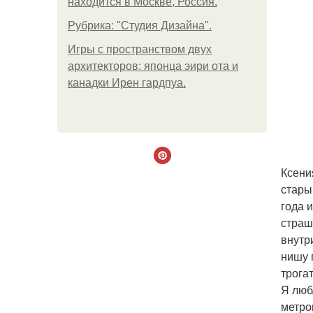
находится в Москве, Россия.
Рубрика: "Студия Дизайна".
Игры с пространством двух
архитекторов: японца эири ота и
канадки Ирен гардпуа.
Ксени
стары
года 
страш
внутр
нишу 
трога
Я люб
метро