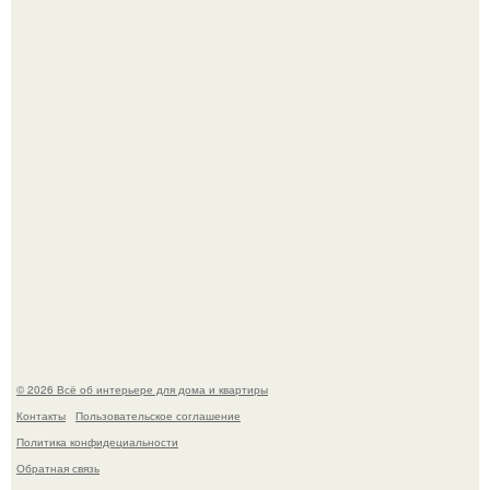
обернулся шквалом критики из-за небрежного пошива.
69-Летний житель Италии создал фальшивый античный
амфитеатр и долгое время успешно выдавал его за
настоящее историческое наследие.
© 2026 Всё об интерьере для дома и квартиры
Контакты
Пользовательское соглашение
Политика конфидециальности
Обратная связь