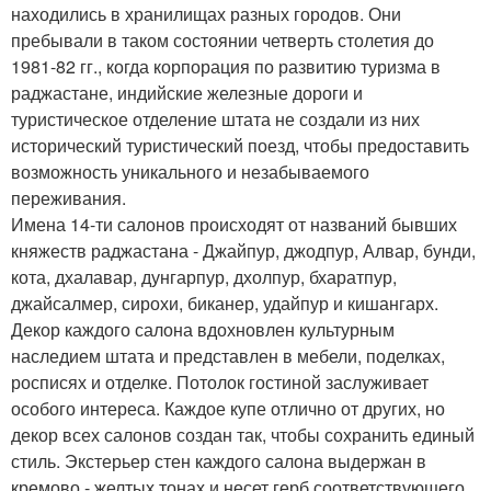
находились в хранилищах разных городов. Они
пребывали в таком состоянии четверть столетия до
1981-82 гг., когда корпорация по развитию туризма в
раджастане, индийские железные дороги и
туристическое отделение штата не создали из них
исторический туристический поезд, чтобы предоставить
возможность уникального и незабываемого
переживания.
Имена 14-ти салонов происходят от названий бывших
княжеств раджастана - Джайпур, джодпур, Алвар, бунди,
кота, дхалавар, дунгарпур, дхолпур, бхаратпур,
джайсалмер, сирохи, биканер, удайпур и кишангарх.
Декор каждого салона вдохновлен культурным
наследием штата и представлен в мебели, поделках,
росписях и отделке. Потолок гостиной заслуживает
особого интереса. Каждое купе отлично от других, но
декор всех салонов создан так, чтобы сохранить единый
стиль. Экстерьер стен каждого салона выдержан в
кремово - желтых тонах и несет герб соответствующего