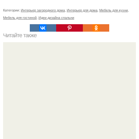
Категории:
Интерьер загородного дома
,
Интерьер для дома
,
Мебель для кухни
,
Мебель для гостиной
,
Идеи дизайна спальни
Читайте также
Изящный интерьер и мебель ванной комнаты собраны
из элементов стиля "Русское Узорочье" Xvii век.