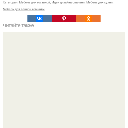
Категории:
Мебель для гостиной
,
Идеи дизайна спальни
,
Мебель для кухни
,
Мебель для ванной комнаты
Читайте также
Ваза из бутылки. Приступаем к уроку