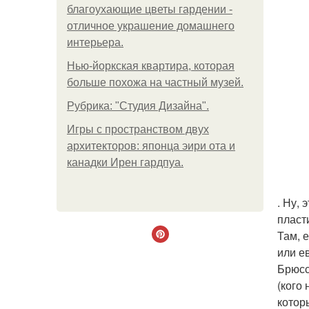
благоухающие цветы гардении -
отличное украшение домашнего
интерьера.
Нью-йоркская квартира, которая
больше похожа на частный музей.
Рубрика: "Студия Дизайна".
Игры с пространством двух
архитекторов: японца эири ота и
канадки Ирен гардпуа.
. Ну,
пласт
Там, 
или е
Брюсс
(кого
котор