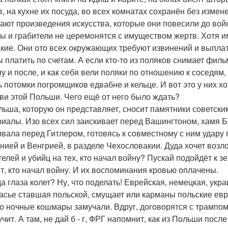
в, на кухне их посуда, во всех комнатах сохранён без измен
ают произведения искусства, которые они повесили до вой
ы и грабители не церемонятся с имуществом жертв. Хотя им 
акие. Они ото всех окружающих требуют извинений и выплат з
ы платить по счетам. А если кто-то из поляков снимает филь
ну и после, и как себя вели поляки по отношению к соседям, 
ь потомки погромщиков едвабне и кельце. И вот это у них хо
ови этой Польши. Чего ещё от него было ждать?
льша, которую он представляет, сносит памятники советски
иалы. Изо всех сил заискивает перед Вашингтоном, хамя Б
ивала перед Гитлером, готовясь к совместному с ним удару п
нией и Венгрией, в разделе Чехословакии. Дуда хочет возл
телей и убийц на тех, кто начал войну? Пускай подойдёт к 
т, кто начал войну. И их воспоминания кровью оплачены.
а глаза колет? Ну, что поделать! Еврейская, немецкая, укра
асье ставшая польской, смущает или карманы польские евре
о ночные кошмары замучали. Вдруг, договорятся с трампом 
учит. А там, не дай б - г, ФРГ напомнит, как из Польши пос