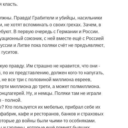
 класть.
олжны. Правда! Грабители и убийцы, насильники
 не хотят вспоминать о своих грехах. Зачем, в
ебуют. В первую очередь с Германии и России.
туационный союзник, с ней вместе ещё с Россией
уссии и Литве пока поляки счёт не предъявляют,
 гуситов.
кую правду. Им страшно не нравится, что они -
 по их представлению, должен кого-то напугать,
, не все три с половиной миллиона евреев,
верти миллиона до трети, а может полмиллиона.
онцлагерей. Ну, и немцы. Поляки там не играли
 - полной.
ы? Кто пользуется их мебелью, прибрал себе их
 фабрик, кафе и ресторанов, банков и страховых
которые до войны были чьими-то особняками.
оры и гардины, которые ещё помнят бывших