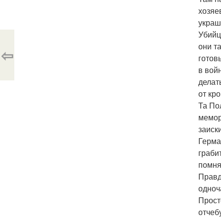
хозяе
украш
Убийц
они т
⇦
готов
в вой
делат
от кр
Та По
мемор
заиск
Герма
граби
помня
Правд
одноч
Прост
отчеб