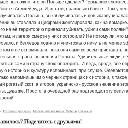
ьше несложно, что он Польше сделает? Германию сложнее, а
боится Анджей дуда. И, кстати, правильно боится. Там у нег
лучивалась Польша, выкаблучивалась и довыкаблучивалась.
ении выставляла и цифрами жонглировала, как на ярмарке. 
кого на её территорию привезли убивать, убили сами поляки?
лтам, и лагеря смерти у них построили? Не потому ли, что 
вовало, и беглецов ловило и уничтожало ничуть не менее э
 этом и не вспоминали, пока они сами ко всем приставать н
тельная страна, нынешняя Польша. Удивительные люди, её
риться сами и страну свою опозорить. И ведь, вроде, все 
кую историю и культуру вспоминают, при случае. Одевают
олько напомнишь им о чёрных страницах их истории, в тако
ый рогатый скот, а второе, украинско - русское значение эт
ны, дуда же. Просто, в очередной раз подтвердил эту репут
овский.
и:
Интерьер для дома
,
Мебель для гостиной
,
Мебель для кухни
авилось? Поделитесь с друзьями!