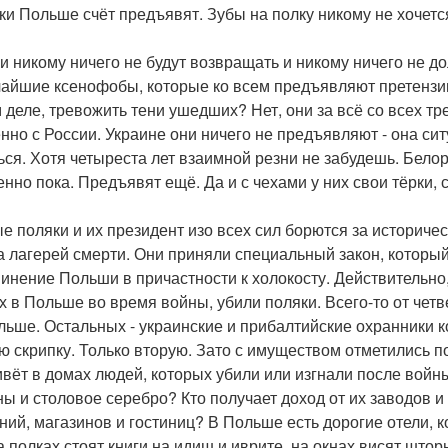
ки Польше счёт предъявят. Зубы на полку никому не хочется
и никому ничего не будут возвращать и никому ничего не д
чайшие ксенофобы, которые ко всем предъявляют претензии,
 деле, тревожить тени ушедших? Нет, они за всё со всех тр
нно с России. Украине они ничего не предъявляют - она си
ься. Хотя четыреста лет взаимной резни не забудешь. Белор
нно пока. Предъявят ещё. Да и с чехами у них свои тёрки, с
е поляки и их президент изо всех сил борются за историчес
а лагерей смерти. Они приняли специальный закон, который,
винение Польши в причастности к холокосту. Действительно
х в Польше во время войны, убили поляки. Всего-то от чет
льше. Остальных - украинские и прибалтийские охранники к
ю скрипку. Только вторую. Зато с имуществом отметились по
ивёт в домах людей, которых убили или изгнали после войн
ны и столовое серебро? Кто получает доход от их заводов и
ний, магазинов и гостиниц? В Польше есть дорогие отели, 
а полках стоят книги на идиш и иврите, на окнах висят шт