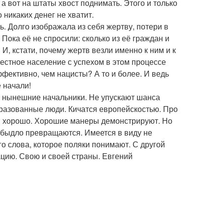
 вот на штаты хвост поднимать. Этого и только
о никаких денег не хватит.
 Долго изображала из себя жертву, потери в
Пока её не спросили: сколько из её граждан и
 И, кстати, почему жертв везли именно к ним и к
местное население с успехом в этом процессе
ффективно, чем нацисты? А то и более. И ведь
е начали!
 нынешние начальники. Не упускают шанса
образованные люди. Кичатся европейскостью. Про
ся хорошо. Хорошие манеры демонстрируют. Но
е быдло превращаются. Имеется в виду не
ого слова, которое поляки понимают. С другой
ацию. Свою и своей страны. Евгений