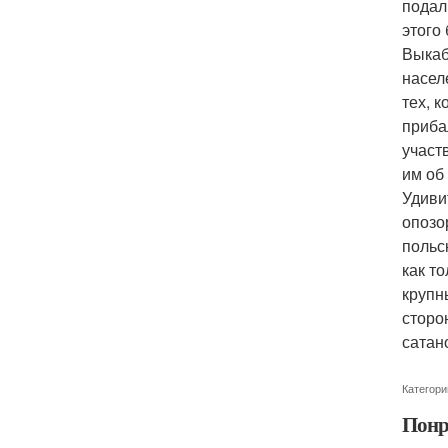
подал
этого 
Выкаб
насел
тех, 
приба
участ
им об
Удиви
опозо
польс
как т
крупн
сторо
сатан
Категори
Понр