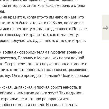
ений интерьер, стоит хозяйская мебель и стены
ны.
не нравится, когда кто-то им напоминает, кто
а то, что было и то, чего не было, но сами не
⇨
м или пишет книгу о том, что делалось в Польше
его шельмуют и травят так, как только могут
рошо получается. Дуда - плоть от плоти и кровь
м воинам - освободителям и уродует военные
рюсселю, Берлину и Москве, как перед войной
о Ссср после того, как поучаствовала, вместе с
ожить ответственность за польских погромщиков,
зеркалу. Он же президент Польши? Чехи и словаки
инская, цыганская и прочая собственность, в
йские и немецкие деньги жгут? Так ведь нет!
израильтяне и тот про репарации чего
ле войны немцев изгоняли. Израиль послать