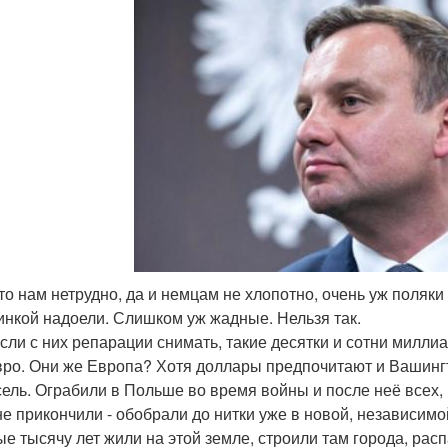
 это нам нетрудно, да и немцам не хлопотно, очень уж поля
инкой надоели. Слишком уж жадные. Нельзя так.
если с них репарации снимать, такие десятки и сотни миллиа
вро. Они же Европа? Хотя доллары предпочитают и Вашинг
ель. Ограбили в Польше во время войны и после неё всех, к
 не прикончили - обобрали до нитки уже в новой, независимо
ые тысячу лет жили на этой земле, строили там города, расп