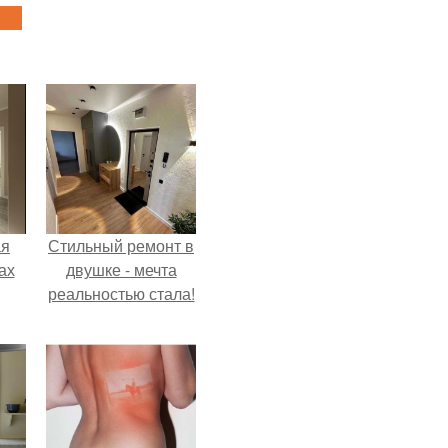
ая
Стильный ремонт в
ах
двушке - мечта
реальностью стала!