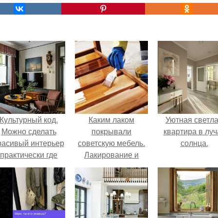
Культурный код.
Каким лаком
Уютная светл
Можно сделать
покрывали
квартира в луч
расивый интерьер
советскую мебель.
солнца.
практически где
Лакирование и
угодно.
покраска изделий