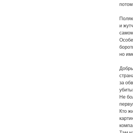
потом
Поляк
и жут
самом
Особе
борот
но име
Добры
стран
за об
убиты
Не бо
перву
Кто ж
карти
компа
Там н