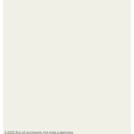
Сокровища из Hoff.
Стильная квартира в светлых приятных тонах.
© 2026 Всё об интерьере для дома и квартиры