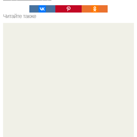
Читайте также
Советские мебельные стенки названия. Вещи века:
советские стенки 80-х.