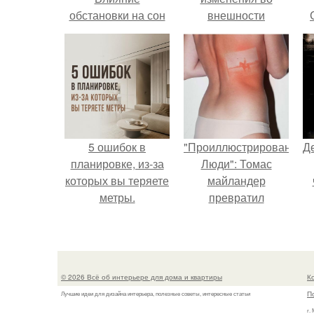
обстановки на сон
внешности
актрисы.
5 ошибок в
"Проиллюстрированные
Д
планировке, из-за
Люди": Томас
которых вы теряете
майландер
метры.
превратил
солнечные ожоги в
арт - объект.
© 2026 Всё об интерьере для дома и квартиры
К
П
Лучшие идеи для дизайна интерьера, полезные советы, интересные статьи
г.