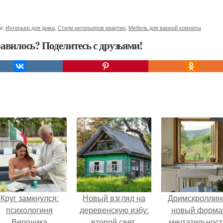
и:
Интерьер для дома
,
Стили интерьеров квартир
,
Мебель для ванной комнаты
авилось? Поделитесь с друзьями!
Круг замкнулся:
Новый взгляд на
Дримскроллинг
психологиня
деревенскую избу:
новый форма
Вероника
второй свет,
мечтательност