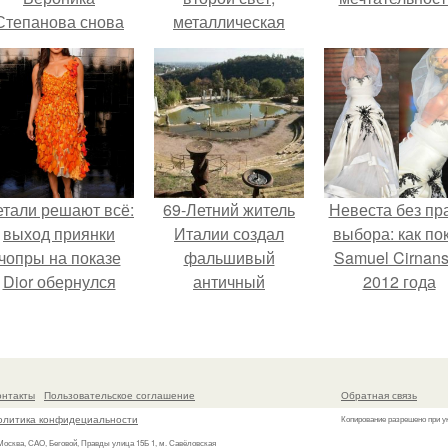
Степанова снова
металлическая
вышла замуж за
лестница,
собственного
стеклянный
бывшего мужа.
фронтон и входная
группа,
деревенская печь.
етали решают всё:
69-Летний житель
Невеста без пр
выход приянки
Италии создал
выбора: как по
чопры на показе
фальшивый
Samuel Cirnan
Dior обернулся
античный
2012 года
шквалом критики
амфитеатр и
превратил под
из-за небрежного
долгое время
в манифест про
пошива.
успешно выдавал
принуждения
его за настоящее
онтакты
Пользовательское соглашение
Обратная связь
историческое
олитика конфидециальности
Копирование разрешено при у
наследие.
 Москва, САО, Беговой, Правды улица 15Б 1, м. Савёловская