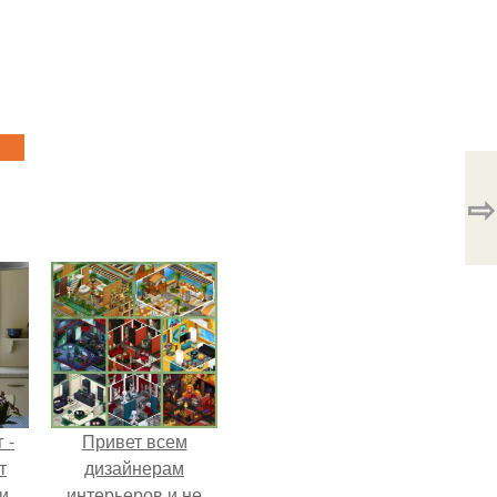
⇨
 -
Привет всем
т
дизайнерам
и.
интерьеров и не