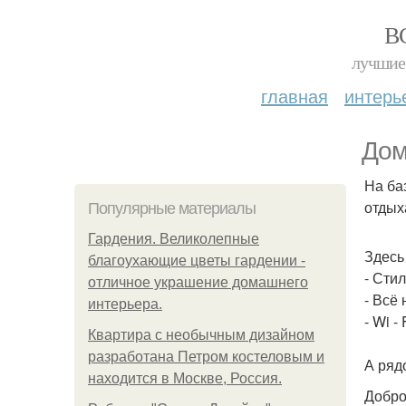
В
лучшие 
главная
интерь
Дом
На ба
отдых
Популярные материалы
Гардения. Великолепные
Здесь
благоухающие цветы гардении -
- Сти
отличное украшение домашнего
- Всё
интерьера.
- Wi -
Квартира с необычным дизайном
разработана Петром костеловым и
А ряд
находится в Москве, Россия.
Добро