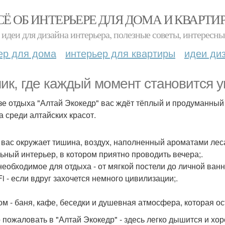
СЁ ОБ ИНТЕРЬЕРЕ ДЛЯ ДОМА И КВАРТИ
идеи для дизайна интерьера, полезные советы, интересны
ер для дома
интерьер для квартиры
идеи ди
ик, где каждый момент становится 
зе отдыха "Алтай Экокедр" вас ждёт тёплый и продуманный 
а среди алтайских красот.
 вас окружает тишина, воздух, наполненный ароматами леса
льный интерьер, в котором приятно проводить вечера;.
 необходимое для отдыха - от мягкой постели до личной ванн
 Fi - если вдруг захочется немного цивилизации;.
ом - баня, кафе, беседки и душевная атмосфера, которая ос
 пожаловать в "Алтай Экокедр" - здесь легко дышится и хо