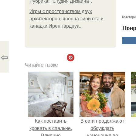
Рубрика: "Студия Дизайна".
Игры с пространством двух
Категори
архитекторов: японца эири ота и
Понр
канадки Ирен гардпуа.
⇦
Читайте также
Как поставить
В сети продолжают
кровать в спальне.
обсуждать
Влияние
изменения во