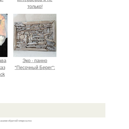
только!
ава
Эко - панно
каз
"Песочный Берег":
sck
иум
тив
.
казании обратной гиперссылки.