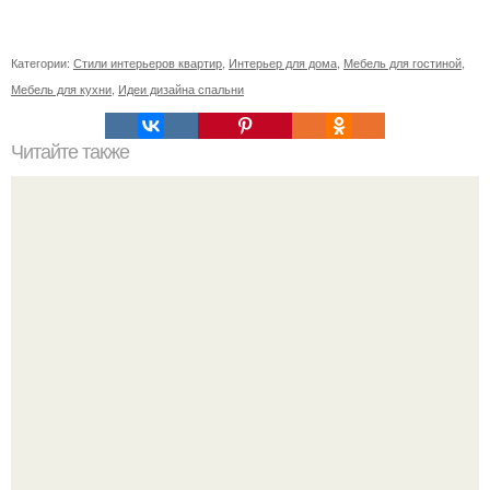
Категории:
Стили интерьеров квартир
,
Интерьер для дома
,
Мебель для гостиной
,
Мебель для кухни
,
Идеи дизайна спальни
Читайте также
Потолочные обои: способ создания оригинального
интерьера.