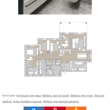
Категории:
Интерьер для дома
,
Мебель для гостиной
,
Мебель для кухни
,
Детская
мебель
,
Идеи дизайна спальни
,
Мебель для ванной комнаты