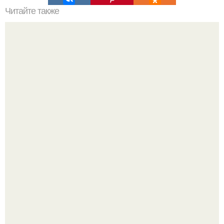
Читайте также
Полезные схемы для проектирования мебели в доме.
Уютная светлая квартира в лучах солнца.