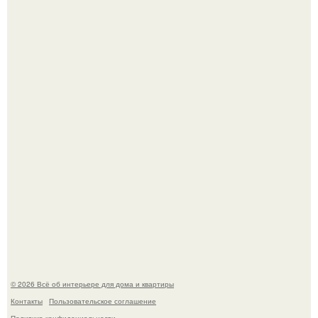
Среди сосен. Этот дом словно вырос среди деревьев, и
жизнь здесь течет в собственном ритме - спокойно, без
спешки и лишнего шума.
Откуда у дизайнера так много идей?
© 2026 Всё об интерьере для дома и квартиры
Контакты
Пользовательское соглашение
Политика конфидециальности