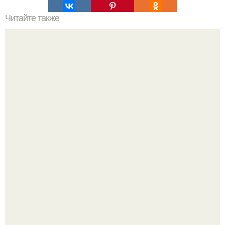
Читайте также
Компания Mercedes - Benz представила 960-сильную
моторную яхту Arrow460 Granturismo.
Ресторан "Машенька" - проект Александра Раппопорта в