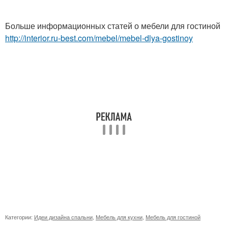
Больше информационных статей о мебели для гостиной
http://interior.ru-best.com/mebel/mebel-dlya-gostinoy
Категории:
Идеи дизайна спальни
,
Мебель для кухни
,
Мебель для гостиной