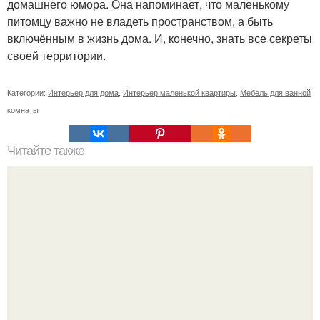
домашнего юмора. Она напоминает, что маленькому
питомцу важно не владеть пространством, а быть
включённым в жизнь дома. И, конечно, знать все секреты
своей территории.
Категории:
Интерьер для дома
,
Интерьер маленькой квартиры
,
Мебель для ванной
комнаты
Читайте также
Резьба по дереву в стиле барокко. Резьба по дереву:
стилистические направления и характерные узоры.