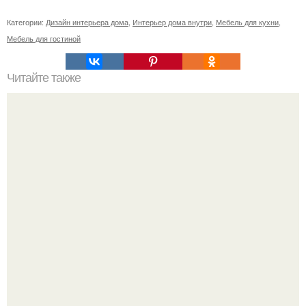
Категории:
Дизайн интерьера дома
,
Интерьер дома внутри
,
Мебель для кухни
,
Мебель для гостиной
Читайте также
Идеальные сырники. Сколько я эти сырники искала.