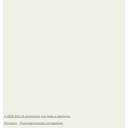
Визуализация квартиры в ЖК "Булычев".
"Проиллюстрированные Люди": Томас майландер
превратил солнечные ожоги в арт - объект.
© 2026 Всё об интерьере для дома и квартиры
Контакты
Пользовательское соглашение