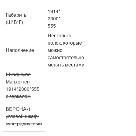
1914*
Габариты
2300*
(Ш*В*Г)
555
Несколько
полок, которые
Наполнение
можно
самостоятельно
менять местами
Шкаф-купе
Манхеттен
1914*2300*555
с зеркалом
ВЕРОНА-1
угловой шкаф-
купе радиусный