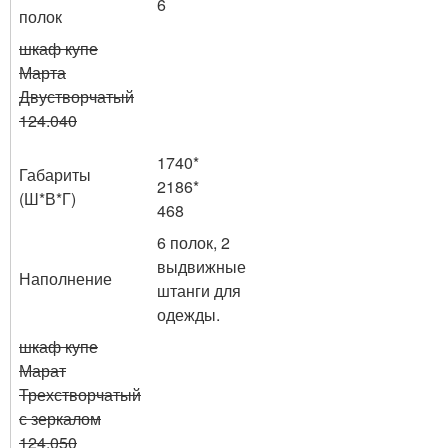
6
полок
шкаф купе
Марта
Двустворчатый
124.040
1740*
Габариты
2186*
(Ш*В*Г)
468
6 полок, 2
выдвижные
Наполнение
штанги для
одежды.
шкаф купе
Марат
Трехстворчатый
с зеркалом
124.050