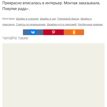
Прекрасно вписалась в интерьер. Монтаж заказывала.
Покупке рада».
Категории:
Шкафы в спальню
,
Шкафы в зал
,
Глянцевый фасад
,
Шкафы в
прихожую
,
Советы по размещению
,
Шкафов-куп в прихожей
,
Необычные новинки
Читайте также
Значение картина с волками. В том случае, если вы
любите вышивать, то наверняка задумывались о том,
что означает та или иная вышитая вами картина.