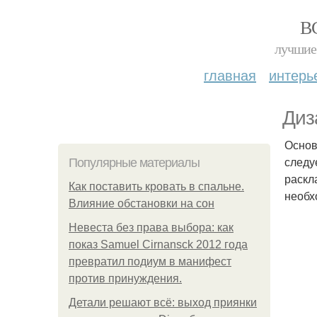
В
лучшие 
главная
интерь
Диз
Основ
следу
Популярные материалы
раскл
Как поставить кровать в спальне.
необх
Влияние обстановки на сон
Невеста без права выбора: как
показ Samuel Cirnansck 2012 года
превратил подиум в манифест
против принуждения.
Детали решают всё: выход приянки