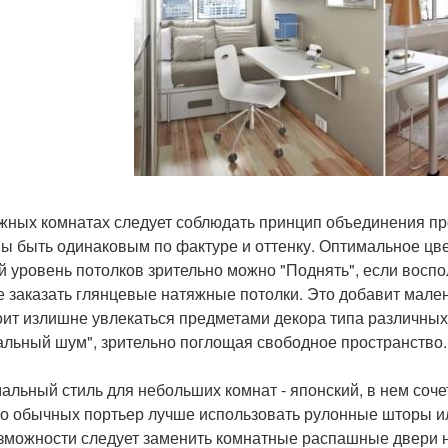
жных комнатах следует соблюдать принцип объединения пр
ы быть одинаковым по фактуре и оттенку. Оптимальное цве
й уровень потолков зрительно можно "Поднять", если воспол
е заказать глянцевые натяжные потолки. Это добавит мал
оит излишне увлекаться предметами декора типа различных
альный шум", зрительно поглощая свободное пространство.
альный стиль для небольших комнат - японский, в нем соч
о обычных портьер лучше использовать рулонные шторы ил
зможности следует заменить комнатные распашные двери на