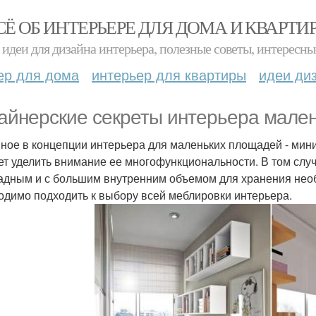
СЁ ОБ ИНТЕРЬЕРЕ ДЛЯ ДОМА И КВАРТИ
идеи для дизайна интерьера, полезные советы, интересны
ер для дома
интерьер для квартиры
идеи ди
айнерские секреты интерьера мален
ное в концепции интерьера для маленьких площадей - мин
ет уделить внимание ее многофункциональности. В том слу
адным и с большим внутренним объемом для хранения нео
одимо подходить к выбору всей меблировки интерьера.