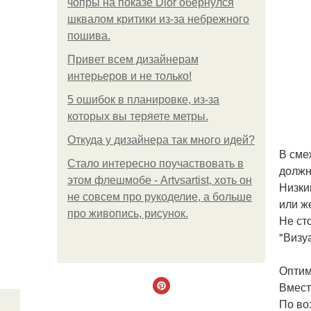
чопры на показе Dior обернулся
шквалом критики из-за небрежного
пошива.
Привет всем дизайнерам
интерьеров и не только!
5 ошибок в планировке, из-за
которых вы теряете метры.
Откуда у дизайнера так много идей?
В сме
Стало интересно поучаствовать в
должн
этом флешмобе - Artvsartist, хоть он
Низки
не совсем про рукоделие, а больше
или ж
про живопись, рисунок.
Не ст
"Визу
Оптим
Вмест
По во