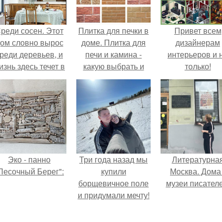
реди сосен. Этот
Плитка для печки в
Привет всем
ом словно вырос
доме. Плитка для
дизайнерам
реди деревьев, и
печи и камина -
интерьеров и 
изнь здесь течет в
какую выбрать и
только!
обственном ритме
какой лучше
- спокойно, без
обложить печь в
пешки и лишнего
доме.
шума.
Эко - панно
Три года назад мы
Литературна
Песочный Берег":
купили
Москва. Дома 
борщевичное поле
музеи писателе
и придумали мечту!