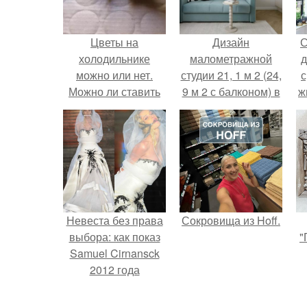
Цветы на
Дизайн
С
холодильнике
малометражной
д
можно или нет.
студии 21, 1 м 2 (24,
с
Можно ли ставить
9 м 2 с балконом) в
ж
цветы на
Краснодаре.
с
холодильник?
с
Невеста без права
Сокровища из Hoff.
выбора: как показ
"
Samuel Cirnansck
2012 года
превратил подиум
в манифест против