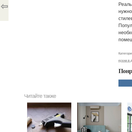
⇦
Реаль
нужно
стиле
Попул
необх
помеще
Категори
кухни в 
Понр
Читайте также