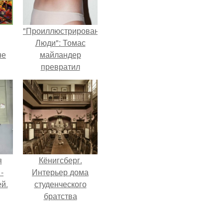
"Проиллюстрированные
Люди": Томас
не
майландер
превратил
солнечные ожоги в
арт - объект.
я
Кёнигсберг.
-
Интерьер дома
й.
студенческого
братства
"Германия".